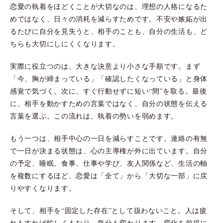
恋愛の執着をほどくことが大切なのは、理想の人格になるた
めではなく、日々の消耗を減らすためです。不安や嫉妬が出
るたびに自分を見失うと、相手のことも、自分の生活も、ど
ちらも大切にしにくくなります。
実際に役立つのは、大きな決意より小さな手順です。まず
「今、胸が締まっている」「確認したくなっている」と身体
感覚で気づく。次に、すぐ行動せずに短い“間”を取る。最後
に、相手を動かすための言葉ではなく、自分の状態を伝える
言葉を選ぶ。この流れは、執着の勢いを弱めます。
もう一つは、相手中心の一日を減らすことです。連絡の有無
で一日が決まる状態は、心の主導権が外に出ています。自分
の予定、睡眠、食事、仕事や学び、友人関係など、生活の軸
を複数にするほど、恋愛は「全て」から「大切な一部」に戻
りやすくなります。
そして、相手を“固定した存在”として扱わないこと。人は疲
れもすれば忙しくもなり、気分も変わります。変化を前提に