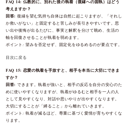
FAQ 14: 仏教的に、別れた後の執着（復縁への固執）はどう
考えますか？
回答:
復縁を望む気持ち自体は自然に起こりますが、「それし
か救いがない」と固定すると苦しみが長引きやすいです。思
い出や後悔が出るたびに、事実と解釈を分けて眺め、生活の
軸を回復させることが執着を弱めます。
ポイント: 望みを否定せず、固定化をゆるめるのが要点です。
目次に戻る
FAQ 15: 恋愛の執着を手放すと、相手を本当に大切にできま
すか？
回答:
できます。執着が強いと、相手の反応を自分の安心のた
めに使いやすくなりますが、執着がゆるむと相手を一人の人
として見やすくなり、対話や思いやりが出やすくなります。
大切にすることが「縛ること」から離れていきます。
ポイント: 執着が減るほど、尊重に基づく愛情が育ちやすくな
ります。