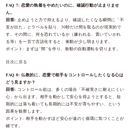
FAQ 7: 恋愛の執着をやめたいのに、確認行動が止まりませ
ん。
回答:
止めようと力で抑えるより、確認したくなる瞬間に「不
安が出た」とラベルを貼り、30秒だけ間を取るのが現実的で
す。その間に、何を恐れているか（嫌われる、置いていかれ
る等）を一言で言語化すると、衝動が少し弱まります。
ポイント: まずは“間”を作り、衝動の自動運転を切ります。
目次に戻る
FAQ 8: 仏教的に、恋愛で相手をコントロールしたくなる心は
どう見ますか？
回答:
コントロール欲は、多くの場合「不確実さに耐えにくい
心」から出ます。相手を動かして安心を得ようとすると、短
期的には落ち着いても長期的には不安が育ちやすい、という
因果を観察します。
ポイント: 相手を動かすほど安心が遠のく循環に気づくことが
鍵です。