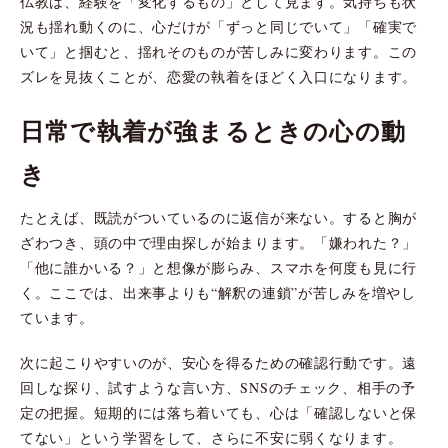
仏教は、経験を「変化するもの」として見ます。気持ちも状
況も揺れ動くのに、心だけが「ずっと同じでいて」「確実で
いて」と掴むと、揺れそのものが苦しみに変わります。この
ズレを見抜くことが、恋愛の執着をほどく入口になります。
日常で執着が強まるときの心の動
き
たとえば、既読がついているのに返信が来ない。すると胸が
ざわつき、頭の中で理由探しが始まります。「嫌われた？」
「他に誰かいる？」と想像が膨らみ、スマホを何度も見に行
く。ここでは、出来事よりも“解釈の連鎖”が苦しみを増やし
ています。
次に起こりやすいのが、安心を得るための確認行動です。遠
回しな探り、試すような言い方、SNSのチェック、相手の予
定の把握。短期的には落ち着いても、心は「確認しないと保
てない」という学習をして、さらに不安に弱くなります。