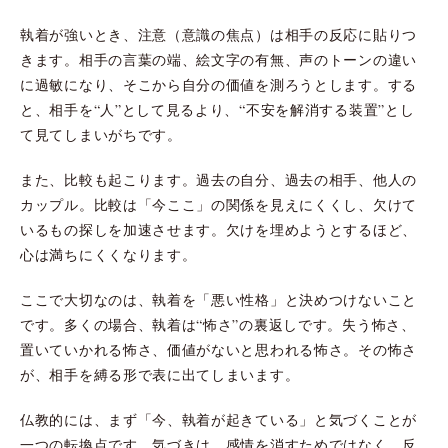
執着が強いとき、注意（意識の焦点）は相手の反応に貼りつ
きます。相手の言葉の端、絵文字の有無、声のトーンの違い
に過敏になり、そこから自分の価値を測ろうとします。する
と、相手を“人”として見るより、“不安を解消する装置”とし
て見てしまいがちです。
また、比較も起こります。過去の自分、過去の相手、他人の
カップル。比較は「今ここ」の関係を見えにくくし、欠けて
いるもの探しを加速させます。欠けを埋めようとするほど、
心は満ちにくくなります。
ここで大切なのは、執着を「悪い性格」と決めつけないこと
です。多くの場合、執着は“怖さ”の裏返しです。失う怖さ、
置いていかれる怖さ、価値がないと思われる怖さ。その怖さ
が、相手を縛る形で表に出てしまいます。
仏教的には、まず「今、執着が起きている」と気づくことが
一つの転換点です。気づきは、感情を消すためではなく、反