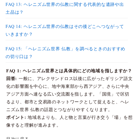
FAQ 13: ヘレニズム世界の仏教に関する代表的な遺跡や出
土品は？
FAQ 14: ヘレニズム世界の仏教はその後どこへつながって
いきますか？
FAQ 15: 「ヘレニズム世界 仏教」を調べるときのおすすめ
の切り口は？
FAQ 1: ヘレニズム世界とは具体的にどの地域を指しますか？
回答:
一般に、アレクサンドロス以後に広がったギリシア語文
化の影響圏を中心に、地中海東部から西アジア、さらに中央
アジア方面へ連なる広い交流圏を指します。「国境」で区切
るより、都市と交易路のネットワークとして捉えると、ヘレ
ニズム世界 仏教の話題とつながりやすくなります。
ポイント:
地域名よりも、人と物と言葉が行き交う「場」を想
像すると理解が進みます。
目次に戻る