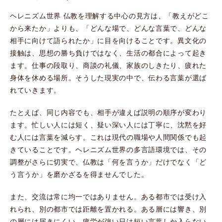
ヘレニズム世界 仏教を理解する中心の見方は、「教えがどこ
から来たか」よりも、「どんな場で、どんな言葉で、どんな
相手に向けて語られたか」に目を向けることです。異文化の
接触は、思想の勝ち負けではなく、生活の都合によって起き
ます。仕事の段取り、商談の礼儀、家族のしきたり、疲れた
身体を休める場所。そうした現実の中で、伝わる言葉が選ば
れていきます。
たとえば、同じ内容でも、相手が違えば説明の順序が変わり
ます。忙しい人には短く、疑い深い人には丁寧に、沈黙を好
む人には言葉を減らす。これは現代の職場や人間関係でも起
きていることです。ヘレニズム世界の多言語環境では、その
調整がさらに切実で、仏教は「何を言うか」だけでなく「ど
う言うか」を磨かざるを得ませんでした。
また、交流は常に均一ではありません。ある都市では受け入
れられ、別の都市では距離を置かれる。ある層には響き、別
の層には届きにくい。疲労が強い日は短い言葉しか入らない