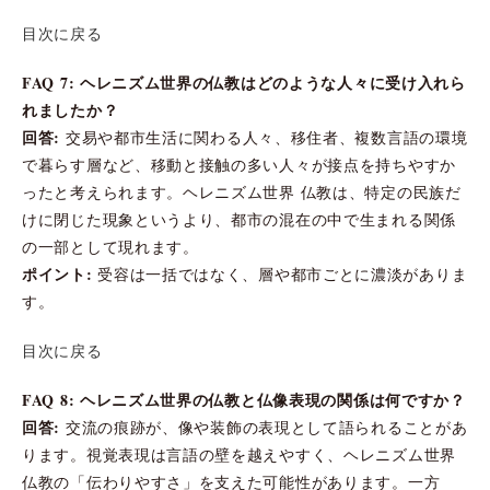
目次に戻る
FAQ 7: ヘレニズム世界の仏教はどのような人々に受け入れら
れましたか？
回答:
交易や都市生活に関わる人々、移住者、複数言語の環境
で暮らす層など、移動と接触の多い人々が接点を持ちやすか
ったと考えられます。ヘレニズム世界 仏教は、特定の民族だ
けに閉じた現象というより、都市の混在の中で生まれる関係
の一部として現れます。
ポイント:
受容は一括ではなく、層や都市ごとに濃淡がありま
す。
目次に戻る
FAQ 8: ヘレニズム世界の仏教と仏像表現の関係は何ですか？
回答:
交流の痕跡が、像や装飾の表現として語られることがあ
ります。視覚表現は言語の壁を越えやすく、ヘレニズム世界
仏教の「伝わりやすさ」を支えた可能性があります。一方