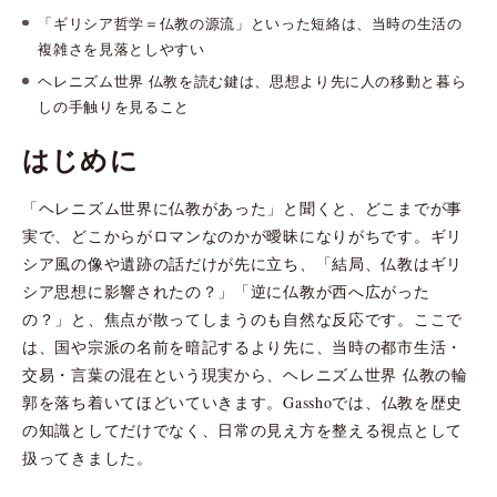
「ギリシア哲学＝仏教の源流」といった短絡は、当時の生活の
複雑さを見落としやすい
ヘレニズム世界 仏教を読む鍵は、思想より先に人の移動と暮ら
しの手触りを見ること
はじめに
「ヘレニズム世界に仏教があった」と聞くと、どこまでが事
実で、どこからがロマンなのかが曖昧になりがちです。ギリ
シア風の像や遺跡の話だけが先に立ち、「結局、仏教はギリ
シア思想に影響されたの？」「逆に仏教が西へ広がった
の？」と、焦点が散ってしまうのも自然な反応です。ここで
は、国や宗派の名前を暗記するより先に、当時の都市生活・
交易・言葉の混在という現実から、ヘレニズム世界 仏教の輪
郭を落ち着いてほどいていきます。Gasshoでは、仏教を歴史
の知識としてだけでなく、日常の見え方を整える視点として
扱ってきました。