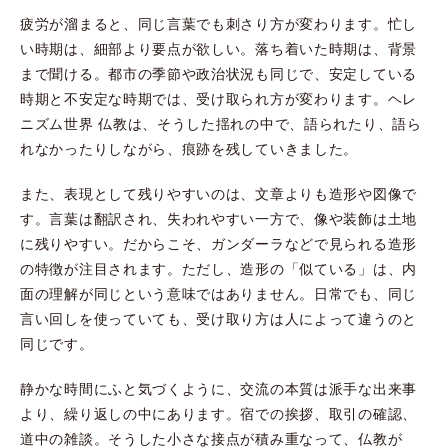
疲労が溜まると、同じ言葉でも刺さり方が変わります。忙し
い時期は、細部より要点が欲しい。落ち着いた時期は、背景
まで聞ける。都市の季節や政治状況も同じで、安定している
時期と不安定な時期では、受け取られ方が変わります。ヘレ
ニズム世界 仏教は、そうした揺れの中で、語られたり、語ら
れなかったりしながら、痕跡を残していきました。
また、表現として残りやすいのは、文章よりも造形や図像で
す。言葉は翻訳され、失われやすい一方で、像や装飾は土地
に残りやすい。だからこそ、ガンダーラなどで見られる造形
の特徴が注目されます。ただし、造形の「似ている」は、内
面の理解が同じという意味ではありません。日常でも、同じ
言い回しを使っていても、受け取り方は人によって違うのと
同じです。
静かな時間にふと気づくように、交流の本質は派手な出来事
より、繰り返しの中にあります。宿での挨拶、取引の確認、
道中の雑談。そうした小さな接点が積み重なって、仏教が