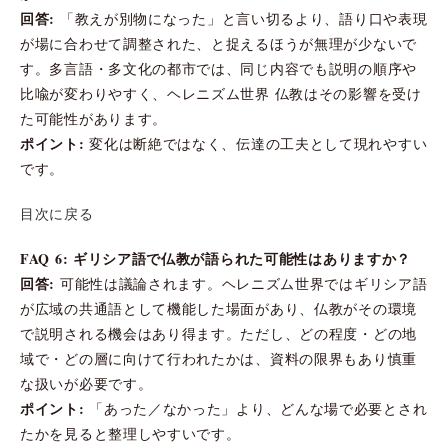
回答:
「教えが別物になった」と言い切るより、語り口や表現
が場に合わせて調整された、と捉えるほうが無理が少ないで
す。多言語・多文化の都市では、同じ内容でも説明の順序や
比喩が変わりやすく、ヘレニズム世界 仏教はその影響を受け
た可能性があります。
ポイント:
変化は断絶ではなく、伝達の工夫として現れやすい
です。
目次に戻る
FAQ 6: ギリシア語で仏教が語られた可能性はありますか？
回答:
可能性は議論されます。ヘレニズム世界ではギリシア語
が広域の共通語として機能した場面があり、仏教がその環境
で説明される機会はあり得ます。ただし、どの程度・どの地
域で・どの層に向けて行われたかは、資料の限界もあり慎重
な扱いが必要です。
ポイント:
「あった／なかった」より、どんな場で必要とされ
たかを見ると整理しやすいです。