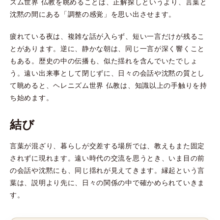
ズム世界 仏教を眺めることは、正解探しというより、言葉と
沈黙の間にある「調整の感覚」を思い出させます。
疲れている夜は、複雑な話が入らず、短い一言だけが残るこ
とがあります。逆に、静かな朝は、同じ一言が深く響くこと
もある。歴史の中の伝播も、似た揺れを含んでいたでしょ
う。遠い出来事として閉じずに、日々の会話や沈黙の質とし
て眺めると、ヘレニズム世界 仏教は、知識以上の手触りを持
ち始めます。
結び
言葉が混ざり、暮らしが交差する場所では、教えもまた固定
されずに現れます。遠い時代の交流を思うとき、いま目の前
の会話や沈黙にも、同じ揺れが見えてきます。縁起という言
葉は、説明より先に、日々の関係の中で確かめられていきま
す。