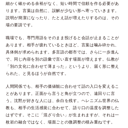
細かく確かめる余裕がなく、短い時間で信頼を作る必要があ
ります。言葉は自然に、誤解が少ない形へ寄っていきます。
説明が簡潔になったり、たとえ話が増えたりするのは、その
場の要請です。
職場でも、専門用語をそのまま投げると会話が止まることが
あります。相手が疲れているときほど、言葉は噛み砕かれ、
具体例が求められます。多言語の都市では、さらに一歩進ん
で、同じ内容を別の語彙で言い直す場面が増えます。仏教が
「別の文化に合わせて薄まった」というより、届く形に整え
られた、と見るほうが自然です。
人間関係でも、相手の価値観に合わせて話の入口を変えるこ
とがあります。正面から言うと角が立つので、遠回りに言
う。沈黙が好きな人には、余白を残す。ヘレニズム世界の仏
教も、相手の生活感覚に合わせて、語り口の温度を調整した
はずです。そこに「混ざり合い」が生まれますが、それは一
枚岩の融合ではなく、場面ごとの微調整の積み重ねです。