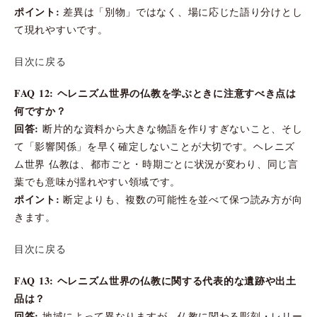
ポイント:
差異は「別物」ではなく、場に応じた語り分けとし
て現れやすいです。
目次に戻る
FAQ 12: ヘレニズム世界の仏教を学ぶときに注意すべき点は
何ですか？
回答:
断片的な資料から大きな物語を作りすぎないこと、そし
て「影響関係」を早く確定しないことが大切です。ヘレニズ
ム世界 仏教は、都市ごと・時期ごとに状況が変わり、同じ言
葉でも意味が揺れやすい領域です。
ポイント:
断定よりも、複数の可能性を並べて保つ読み方が向
きます。
目次に戻る
FAQ 13: ヘレニズム世界の仏教に関する代表的な遺跡や出土
品は？
回答:
地域によって異なりますが、仏教に関わる彫刻・レリー