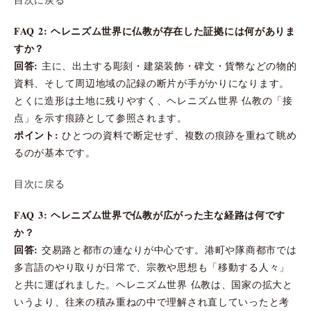
FAQ 2: ヘレニズム世界に仏教が存在した証拠には何がありま
すか？
回答:
主に、出土する彫刻・建築装飾・碑文・貨幣などの物的
資料、そして周辺地域の記録の断片が手がかりになります。
とくに造形は土地に残りやすく、ヘレニズム世界 仏教の「接
点」を示す痕跡として参照されます。
ポイント:
ひとつの資料で断定せず、複数の痕跡を重ねて眺め
るのが基本です。
目次に戻る
FAQ 3: ヘレニズム世界で仏教が広がった主な経路は何です
か？
回答:
交易路と都市の連なりが中心です。港町や隊商都市では
多言語のやり取りが日常で、宗教や思想も「移動する人々」
と共に運ばれました。ヘレニズム世界 仏教は、国家の拡大と
いうより、往来の積み重ねの中で理解され直していったと考