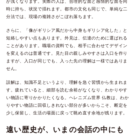
が浅くなります。実際の人は、合理的な面と感情的な面を同
時に持ち、状況で揺れます。都市の文化も同じで、単純な二
分法では、現場の複雑さがこぼれ落ちます。
さらに、「像がギリシア風だから中身もギリシア化した」と
短絡しやすい点もあります。外見は、伝達のために選ばれる
ことがあります。職場の資料でも、相手に合わせてデザイン
を変えるのは普通です。見た目の親しみやすさは入口を作り
ますが、入口が同じでも、入った先の理解は一様ではありま
せん。
誤解は、知識不足というより、理解を急ぐ習慣から生まれま
す。疲れていると、細部を読む余裕がなくなり、わかりやす
い物語に寄りかかりたくなる。ヘレニズム世界 仏教は、わか
りやすい物語に回収しきれない部分が多いからこそ、断定を
少し保留し、生活の場面に戻って眺め直す余地が残ります。
遠い歴史が、いまの会話の中にも