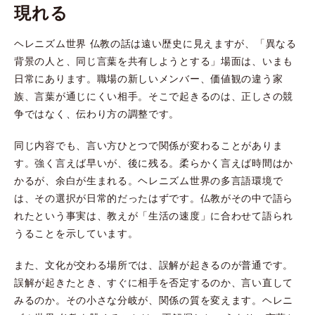
現れる
ヘレニズム世界 仏教の話は遠い歴史に見えますが、「異なる
背景の人と、同じ言葉を共有しようとする」場面は、いまも
日常にあります。職場の新しいメンバー、価値観の違う家
族、言葉が通じにくい相手。そこで起きるのは、正しさの競
争ではなく、伝わり方の調整です。
同じ内容でも、言い方ひとつで関係が変わることがありま
す。強く言えば早いが、後に残る。柔らかく言えば時間はか
かるが、余白が生まれる。ヘレニズム世界の多言語環境で
は、その選択が日常的だったはずです。仏教がその中で語ら
れたという事実は、教えが「生活の速度」に合わせて語られ
うることを示しています。
また、文化が交わる場所では、誤解が起きるのが普通です。
誤解が起きたとき、すぐに相手を否定するのか、言い直して
みるのか。その小さな分岐が、関係の質を変えます。ヘレニ