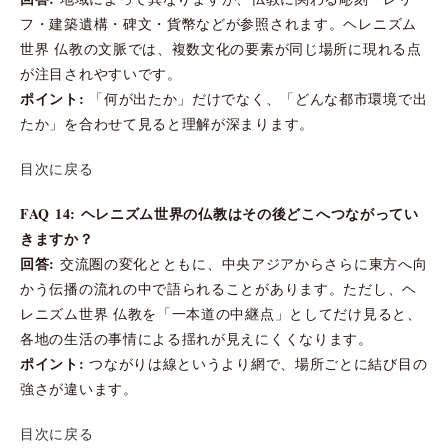
フ・建築遺構・碑文・貨幣などが参照されます。ヘレニズム
世界 仏教の文脈では、複数文化の要素が同じ場所に現れる点
が注目されやすいです。
ポイント:
「何が出たか」だけでなく、「どんな都市環境で出
たか」を合わせて見ると理解が深まります。
目次に戻る
FAQ 14: ヘレニズム世界の仏教はその後どこへつながってい
きますか？
回答:
交流圏の変化とともに、中央アジアからさらに東方へ向
かう伝播の流れの中で語られることがあります。ただし、ヘ
レニズム世界 仏教を「一本道の中継点」としてだけ見ると、
各地の生活の事情による揺れが見えにくくなります。
ポイント:
つながりは線というより網で、場所ごとに結び目の
強さが違います。
目次に戻る