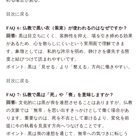
目次に戻る
FAQ 6: 仏教で黒い衣（装束）が使われるのはなぜですか？
回答:
黒は目立ちにくく、装飾性を抑え、場を引き締める効果
があるため、心を散らしにくいという実用面で理解できま
す。象徴としては、私的な誇示を弱め、静けさを優先する態
度と結びつけて読まれやすいです。
ポイント: 黒は「見せる」より「整える」方向に働きやすい。
目次に戻る
FAQ 7: 仏教で黒は「死」や「喪」を意味しますか？
回答:
文化的には黒が喪を連想させることはありますが、仏教
の文脈では「無常」を思い出すきっかけとして働く場合があ
ります。重要なのは、死を不吉として避けるより、変化を前
提に今の執着を見直す方向へつなげることです。
ポイント: 黒は喪の連想を通じて、無常への気づきに転じう