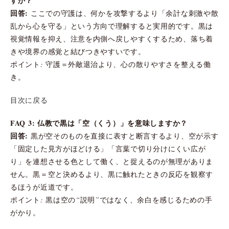
すか？
回答:
ここでの守護は、何かを攻撃するより「余計な刺激や散
乱から心を守る」という方向で理解すると実用的です。黒は
視覚情報を抑え、注意を内側へ戻しやすくするため、落ち着
きや境界の感覚と結びつきやすいです。
ポイント: 守護＝外敵退治より、心の散りやすさを整える働
き。
目次に戻る
FAQ 3: 仏教で黒は「空（くう）」を意味しますか？
回答:
黒が空そのものを直接に表すと断言するより、空が示す
「固定した見方がほどける」「言葉で切り分けにくい広が
り」を連想させる色として働く、と捉えるのが無理がありま
せん。黒＝空と決めるより、黒に触れたときの反応を観察す
るほうが近道です。
ポイント: 黒は空の“説明”ではなく、余白を感じるための手
がかり。