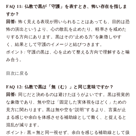
FAQ 11: 仏教で黒が「守護」を表すとき、怖い存在を指しま
すか？
回答:
怖く見える表現が用いられることはあっても、目的は恐
怖の演出というより、心の散乱を止めたり、軽率さを戒めた
りする方向にあります。黒はその“止める力”を象徴しやす
く、結果として守護のイメージと結びつきます。
ポイント: 守護の黒は、心を止めて整える方向で理解すると噛
み合う。
目次に戻る
FAQ 12: 仏教で黒は「無（む）」と同じ意味ですか？
回答:
同じだと決めるのは避けたほうがよいです。黒は視覚的
な象徴であり、無や空は「固定した実体視をほどく」ための
見方に関わります。黒は無や空を“説明”するより、言葉が止
まる感じや余白を体感させる補助線として働く、と捉えると
混乱が減ります。
ポイント: 黒＝無と同一視せず、余白を感じる補助線として扱