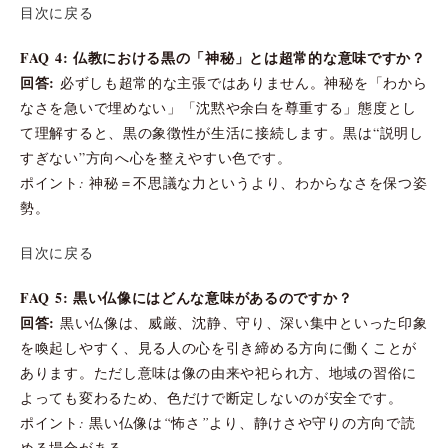
目次に戻る
FAQ 4: 仏教における黒の「神秘」とは超常的な意味ですか？
回答:
必ずしも超常的な主張ではありません。神秘を「わから
なさを急いで埋めない」「沈黙や余白を尊重する」態度とし
て理解すると、黒の象徴性が生活に接続します。黒は“説明し
すぎない”方向へ心を整えやすい色です。
ポイント: 神秘＝不思議な力というより、わからなさを保つ姿
勢。
目次に戻る
FAQ 5: 黒い仏像にはどんな意味があるのですか？
回答:
黒い仏像は、威厳、沈静、守り、深い集中といった印象
を喚起しやすく、見る人の心を引き締める方向に働くことが
あります。ただし意味は像の由来や祀られ方、地域の習俗に
よっても変わるため、色だけで断定しないのが安全です。
ポイント: 黒い仏像は“怖さ”より、静けさや守りの方向で読
める場合がある。