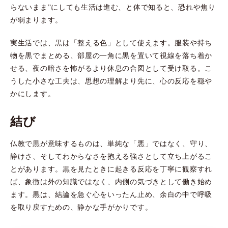
らないまま”にしても生活は進む、と体で知ると、恐れや焦り
が弱まります。
実生活では、黒は「整える色」として使えます。服装や持ち
物を黒でまとめる、部屋の一角に黒を置いて視線を落ち着か
せる、夜の暗さを怖がるより休息の合図として受け取る。こ
うした小さな工夫は、思想の理解より先に、心の反応を穏や
かにします。
結び
仏教で黒が意味するものは、単純な「悪」ではなく、守り、
静けさ、そしてわからなさを抱える強さとして立ち上がるこ
とがあります。黒を見たときに起きる反応を丁寧に観察すれ
ば、象徴は外の知識ではなく、内側の気づきとして働き始め
ます。黒は、結論を急ぐ心をいったん止め、余白の中で呼吸
を取り戻すための、静かな手がかりです。