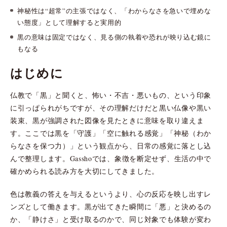
神秘性は“超常”の主張ではなく、「わからなさを急いで埋めな
い態度」として理解すると実用的
黒の意味は固定ではなく、見る側の執着や恐れが映り込む鏡に
もなる
はじめに
仏教で「黒」と聞くと、怖い・不吉・悪いもの、という印象
に引っぱられがちですが、その理解だけだと黒い仏像や黒い
装束、黒が強調された図像を見たときに意味を取り違えま
す。ここでは黒を「守護」「空に触れる感覚」「神秘（わか
らなさを保つ力）」という観点から、日常の感覚に落とし込
んで整理します。Gasshoでは、象徴を断定せず、生活の中で
確かめられる読み方を大切にしてきました。
色は教義の答えを与えるというより、心の反応を映し出すレ
ンズとして働きます。黒が出てきた瞬間に「悪」と決めるの
か、「静けさ」と受け取るのかで、同じ対象でも体験が変わ