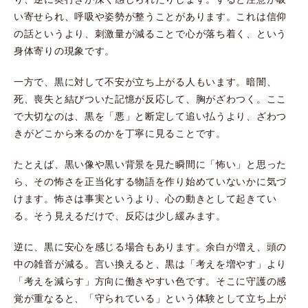
い寄せられ、呼吸や姿勢が整うことがあります。これは信仰
の話というより、刺激量が減ることで心が落ち着く、という
身体寄りの現象です。
一方で、黒に対して不安が立ち上がる人もいます。暗闇、
死、喪失と結びついた記憶が反応して、胸がざわつく。ここ
で大切なのは、黒を「悪」と断定して追い払うより、ざわつ
きがどこから来るのかを丁寧に見ることです。
たとえば、黒い像や黒い背景を見た瞬間に「怖い」と思った
ら、その怖さを正当化する物語を作り始めていないかに気づ
けます。怖さは事実というより、心の動きとして起きてい
る。そう見えるだけで、反応は少し緩みます。
逆に、黒に安心を感じる場合もあります。余白が増え、頭の
中の雑音が減る。言い換えると、黒は「考えを増やす」より
「考えを減らす」方向に働きやすい色です。そこに守護の感
覚が重なると、「守られている」という体験として立ち上が