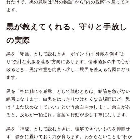
れだけで、黒の意味は“外の物語”から“内の観察”へ戻ってき
ます。
黒が教えてくれる、守りと手放し
の実際
黒を「守護」として読むとき、ポイントは“外敵を倒す”よ
り“余計な刺激を遮る”方向にあります。情報過多の中で心が
散るとき、黒は注意を内側へ戻し、境界を整える合図になり
ます。
黒を「空に触れる感覚」として読むときは、結論を急がない
練習になります。白黒をはっきりつけたくなる場面ほど、黒
は「まだ決めなくていい」という余白を示します。余白があ
ると、反応が一拍遅れ、言葉や行動が少し丁寧になります。
黒を「神秘」として読むときは、理解できないものを排除せ
ず、静かに置いておく力が育ちます。わからないことを“わか