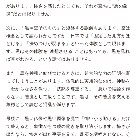
があります。怖さを感じたとしても、それが直ちに“悪の象
徴”だとは限りません。
次に、「黒＝空そのもの」と短絡する誤解もあります。空は
概念として語られがちですが、日常では「固定した見方がほ
どける」「決めつけが弱まる」といった体験として現れま
す。黒はその体験を“連想させる”ことはあっても、黒を見れ
ば空がわかる、という話ではありません。
また、黒を神秘と結びつけるときに、超常的な力の証明へ寄
ってしまうことがあります。仏教的に実用的なのは、神秘を
「わからなさを保つ」「沈黙を尊重する」「急いで結論を作
らない」態度として扱うことです。黒は、その態度を支える
象徴として読むと混乱が減ります。
最後に、黒い仏像や黒い図像を見て「怖いから避ける」だけ
で終えると、象徴がもつ鏡の働きを取り逃がします。怖さが
出たなら、怖さが出た事実を見て、反応を増幅させない。そ