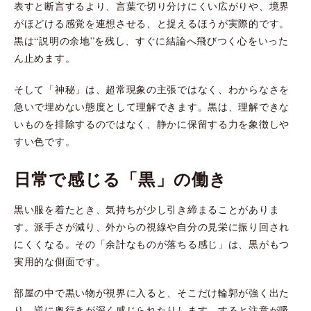
表すと断言するより、言葉で切り分けにくい広がりや、境界
がほどける感覚を連想させる、と捉えるほうが実際的です。
黒は“説明の余地”を残し、すぐに結論へ飛びつく心をいった
ん止めます。
そして「神秘」は、超常現象の主張ではなく、わからなさを
急いで埋めない態度として理解できます。黒は、理解できな
いものを排除するのではなく、静かに保留する力を象徴しや
すい色です。
日常で感じる「黒」の働き
黒い服を着たとき、気持ちが少し引き締まることがありま
す。派手さが減り、外からの視線や自分の見栄に振り回され
にくくなる。その「余計なものが落ちる感じ」は、黒がもつ
実用的な側面です。
部屋の中で黒い物が視界に入ると、そこだけ輪郭が強く出た
り、逆に奥行きが深く感じられたりします。すると注意が吸