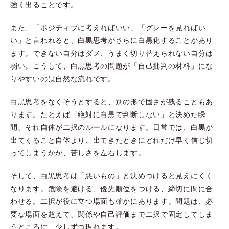
強く出ることです。
また、「ポジティブに考えればいい」「グレーを見ればい
い」と言われると、白黒思考がさらに白黒化することがあり
ます。できない自分はダメ、うまく切り替えられない自分は
弱い。こうして、白黒思考の問題が「自己批判の材料」にな
りやすいのは自然な流れです。
白黒思考をなくそうとすると、別の形で固さが残ることもあ
ります。たとえば「絶対に白黒で判断しない」と決めた瞬
間、それ自体が二択のルールになります。日常では、白黒が
出てくること自体より、出てきたときにどれだけ早く信じ切
ってしまうかが、苦しさを左右します。
そして、白黒思考は「悪いもの」と決めつけると見えにくく
なります。危険を避ける、優先順位をつける、締切に間に合
わせる。二択が役に立つ場面も確かにあります。問題は、必
要な場面を超えて、関係や自己評価まで二択で固定してしま
うところに、少しずつ現れます。