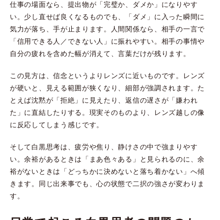
仕事の場面なら、提出物が「完璧か、ダメか」になりやす
い。少し直せば良くなるものでも、「ダメ」に入った瞬間に
気力が落ち、手が止まります。人間関係なら、相手の一言で
「信用できる人／できない人」に振れやすい。相手の事情や
自分の疲れを含めた幅が消えて、言葉だけが残ります。
この見方は、信念というよりレンズに近いものです。レンズ
が硬いと、見える範囲が狭くなり、細部が強調されます。た
とえば沈黙が「拒絶」に見えたり、返信の遅さが「嫌われ
た」に直結したりする。現実そのものより、レンズ越しの像
に反応してしまう感じです。
そして白黒思考は、疲労や焦り、静けさの中で強まりやす
い。余裕があるときは「まあ色々ある」と見られるのに、余
裕がないときは「どっちかに決めないと落ち着かない」へ傾
きます。同じ出来事でも、心の状態で二択の強さが変わりま
す。