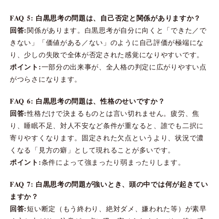
FAQ 5: 白黒思考の問題は、自己否定と関係がありますか？
回答:
関係があります。白黒思考が自分に向くと「できた／で
きない」「価値がある／ない」のように自己評価が極端にな
り、少しの失敗で全体が否定された感覚になりやすいです。
ポイント:
一部分の出来事が、全人格の判定に広がりやすい点
がつらさになります。
FAQ 6: 白黒思考の問題は、性格のせいですか？
回答:
性格だけで決まるものとは言い切れません。疲労、焦
り、睡眠不足、対人不安など条件が重なると、誰でも二択に
寄りやすくなります。固定された欠点というより、状況で濃
くなる「見方の癖」として現れることが多いです。
ポイント:
条件によって強まったり弱まったりします。
FAQ 7: 白黒思考の問題が強いとき、頭の中では何が起きてい
ますか？
回答:
短い断定（もう終わり、絶対ダメ、嫌われた等）が素早