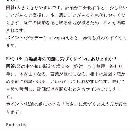
回答:
大きくなりやすいです。評価が二分化すると、少し良い
ことがあると高揚し、少し悪いことがあると急落しやすくな
ります。途中の段階を感じ取る余地が減るため、揺れが増幅
されます。
ポイント:
グラデーションが消えると、感情も跳ねやすくなり
ます。
FAQ 15: 白黒思考の問題に気づくサインはありますか？
回答:
頭の中で短い断定が増える（絶対、もう無理、終わり
等）、体が固くなる、言葉が極端になる、相手の意図を確か
める前に結論が出る、といった形で現れやすいです。静けさ
や待ち時間に、評価だけが膨らむときもサインになりえま
す。
ポイント:
結論の前に起きる「硬さ」に気づくと見え方が変わ
ります。
Back to list