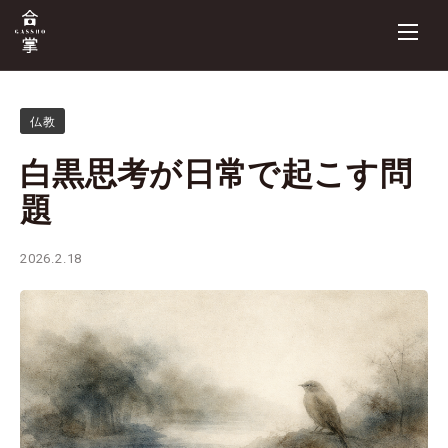
仏教
白黒思考が日常で起こす問
題
2026.2.18