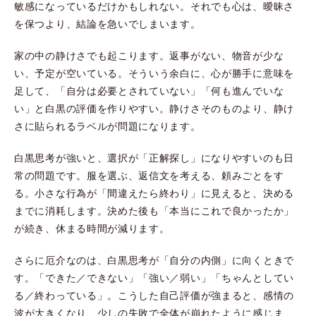
敏感になっているだけかもしれない。それでも心は、曖昧さ
を保つより、結論を急いでしまいます。
家の中の静けさでも起こります。返事がない、物音が少な
い、予定が空いている。そういう余白に、心が勝手に意味を
足して、「自分は必要とされていない」「何も進んでいな
い」と白黒の評価を作りやすい。静けさそのものより、静け
さに貼られるラベルが問題になります。
白黒思考が強いと、選択が「正解探し」になりやすいのも日
常の問題です。服を選ぶ、返信文を考える、頼みごとをす
る。小さな行為が「間違えたら終わり」に見えると、決める
までに消耗します。決めた後も「本当にこれで良かったか」
が続き、休まる時間が減ります。
さらに厄介なのは、白黒思考が「自分の内側」に向くときで
す。「できた／できない」「強い／弱い」「ちゃんとしてい
る／終わっている」。こうした自己評価が強まると、感情の
波が大きくなり、少しの失敗で全体が崩れたように感じま