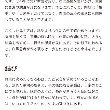
です。心の中で短い断定が走り、次に感情が追いかけ、最後
に言葉や態度が形になります。そこに気づくと、問題は「相
手」や「出来事」だけではなく、内側の反応の速さにも関係
していることが見えてきます。
こうした見え方は、説明よりも生活の中で確かめられます。
食器を洗う音、電車の待ち時間、仕事の合間の沈黙。大きな
結論を出す前に、日常の感覚が先にある。その順序に触れる
と、白黒思考が作る硬さは、少しだけほどける余地を残しま
す。
結び
白黒に決めたくなる心は、ただ安心を求めていることがあ
る。決めた瞬間の硬さと、その後に残る余韻は、日常のどこ
にでも現れる。縁起のように、条件がそろうと反応は起こ
り、条件がほどけると静かに変わっていく。確かめる場所
は、いつもの生活の中の、いまの気づきにある。