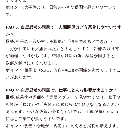
ポイント:
大事件より、日常の小さな瞬間で起こりやすいで
す。
FAQ 3: 白黒思考の問題で、人間関係はどう悪化しやすいです
か？
回答:
相手の一言や態度を根拠に「信用できる／できない」
「好かれている／嫌われた」と固定しやすく、距離の取り方
が極端になりがちです。確認や対話の前に結論が固まると、
誤解が解けにくくなります。
ポイント:
相手より先に、内側の結論が関係を決めてしまうこ
とがあります。
FAQ 4: 白黒思考の問題で、仕事にどんな影響が出ますか？
回答:
成果物や評価を「完璧／ダメ」で見やすくなり、修正や
相談が「負け」や「失敗」に感じられて動けなくなることが
あります。小さな改善が必要なだけでも、全体が崩れたよう
に感じて集中が落ちやすいです。
ポイント:
改善の余地が「否定」に見えると消耗が増えます。