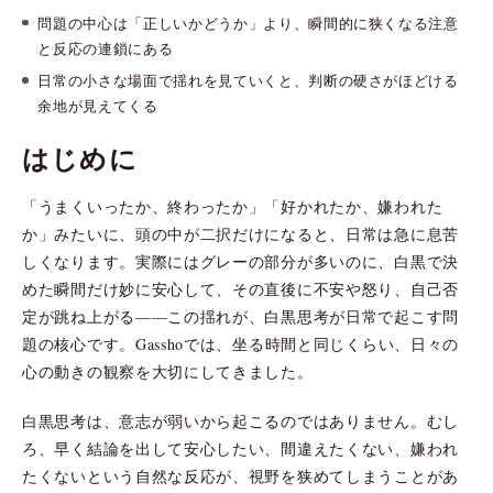
問題の中心は「正しいかどうか」より、瞬間的に狭くなる注意
と反応の連鎖にある
日常の小さな場面で揺れを見ていくと、判断の硬さがほどける
余地が見えてくる
はじめに
「うまくいったか、終わったか」「好かれたか、嫌われた
か」みたいに、頭の中が二択だけになると、日常は急に息苦
しくなります。実際にはグレーの部分が多いのに、白黒で決
めた瞬間だけ妙に安心して、その直後に不安や怒り、自己否
定が跳ね上がる——この揺れが、白黒思考が日常で起こす問
題の核心です。Gasshoでは、坐る時間と同じくらい、日々の
心の動きの観察を大切にしてきました。
白黒思考は、意志が弱いから起こるのではありません。むし
ろ、早く結論を出して安心したい、間違えたくない、嫌われ
たくないという自然な反応が、視野を狭めてしまうことがあ