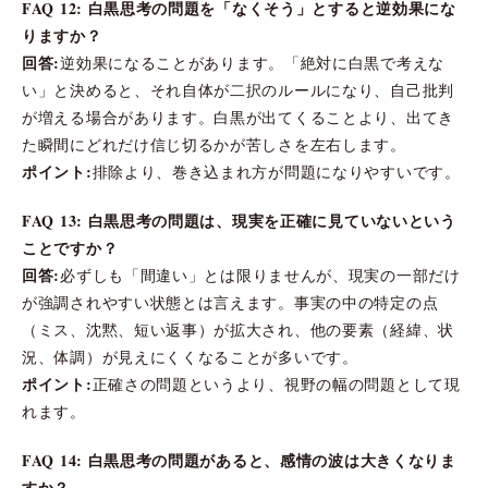
FAQ 12: 白黒思考の問題を「なくそう」とすると逆効果にな
りますか？
回答:
逆効果になることがあります。「絶対に白黒で考えな
い」と決めると、それ自体が二択のルールになり、自己批判
が増える場合があります。白黒が出てくることより、出てき
た瞬間にどれだけ信じ切るかが苦しさを左右します。
ポイント:
排除より、巻き込まれ方が問題になりやすいです。
FAQ 13: 白黒思考の問題は、現実を正確に見ていないという
ことですか？
回答:
必ずしも「間違い」とは限りませんが、現実の一部だけ
が強調されやすい状態とは言えます。事実の中の特定の点
（ミス、沈黙、短い返事）が拡大され、他の要素（経緯、状
況、体調）が見えにくくなることが多いです。
ポイント:
正確さの問題というより、視野の幅の問題として現
れます。
FAQ 14: 白黒思考の問題があると、感情の波は大きくなりま
すか？