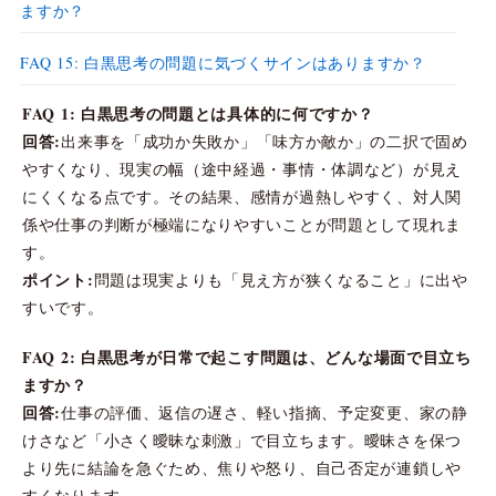
ますか？
FAQ 15: 白黒思考の問題に気づくサインはありますか？
FAQ 1: 白黒思考の問題とは具体的に何ですか？
回答:
出来事を「成功か失敗か」「味方か敵か」の二択で固め
やすくなり、現実の幅（途中経過・事情・体調など）が見え
にくくなる点です。その結果、感情が過熱しやすく、対人関
係や仕事の判断が極端になりやすいことが問題として現れま
す。
ポイント:
問題は現実よりも「見え方が狭くなること」に出や
すいです。
FAQ 2: 白黒思考が日常で起こす問題は、どんな場面で目立ち
ますか？
回答:
仕事の評価、返信の遅さ、軽い指摘、予定変更、家の静
けさなど「小さく曖昧な刺激」で目立ちます。曖昧さを保つ
より先に結論を急ぐため、焦りや怒り、自己否定が連鎖しや
すくなります。