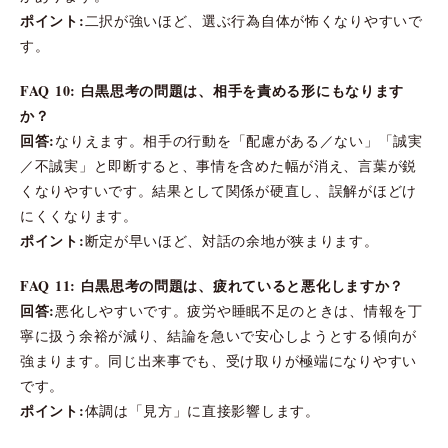
ポイント:
二択が強いほど、選ぶ行為自体が怖くなりやすいで
す。
FAQ 10: 白黒思考の問題は、相手を責める形にもなります
か？
回答:
なりえます。相手の行動を「配慮がある／ない」「誠実
／不誠実」と即断すると、事情を含めた幅が消え、言葉が鋭
くなりやすいです。結果として関係が硬直し、誤解がほどけ
にくくなります。
ポイント:
断定が早いほど、対話の余地が狭まります。
FAQ 11: 白黒思考の問題は、疲れていると悪化しますか？
回答:
悪化しやすいです。疲労や睡眠不足のときは、情報を丁
寧に扱う余裕が減り、結論を急いで安心しようとする傾向が
強まります。同じ出来事でも、受け取りが極端になりやすい
です。
ポイント:
体調は「見方」に直接影響します。