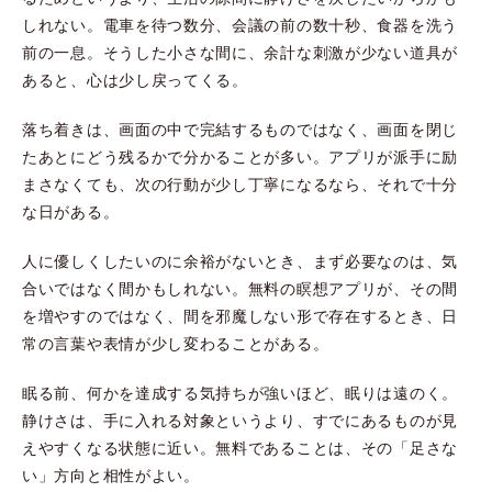
しれない。電車を待つ数分、会議の前の数十秒、食器を洗う
前の一息。そうした小さな間に、余計な刺激が少ない道具が
あると、心は少し戻ってくる。
落ち着きは、画面の中で完結するものではなく、画面を閉じ
たあとにどう残るかで分かることが多い。アプリが派手に励
まさなくても、次の行動が少し丁寧になるなら、それで十分
な日がある。
人に優しくしたいのに余裕がないとき、まず必要なのは、気
合いではなく間かもしれない。無料の瞑想アプリが、その間
を増やすのではなく、間を邪魔しない形で存在するとき、日
常の言葉や表情が少し変わることがある。
眠る前、何かを達成する気持ちが強いほど、眠りは遠のく。
静けさは、手に入れる対象というより、すでにあるものが見
えやすくなる状態に近い。無料であることは、その「足さな
い」方向と相性がよい。