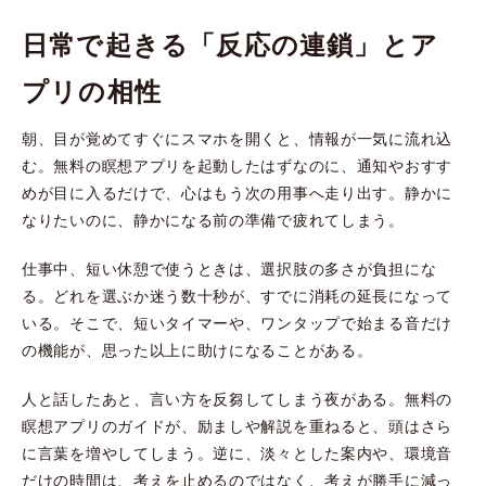
日常で起きる「反応の連鎖」とア
プリの相性
朝、目が覚めてすぐにスマホを開くと、情報が一気に流れ込
む。無料の瞑想アプリを起動したはずなのに、通知やおすす
めが目に入るだけで、心はもう次の用事へ走り出す。静かに
なりたいのに、静かになる前の準備で疲れてしまう。
仕事中、短い休憩で使うときは、選択肢の多さが負担にな
る。どれを選ぶか迷う数十秒が、すでに消耗の延長になって
いる。そこで、短いタイマーや、ワンタップで始まる音だけ
の機能が、思った以上に助けになることがある。
人と話したあと、言い方を反芻してしまう夜がある。無料の
瞑想アプリのガイドが、励ましや解説を重ねると、頭はさら
に言葉を増やしてしまう。逆に、淡々とした案内や、環境音
だけの時間は、考えを止めるのではなく、考えが勝手に減っ