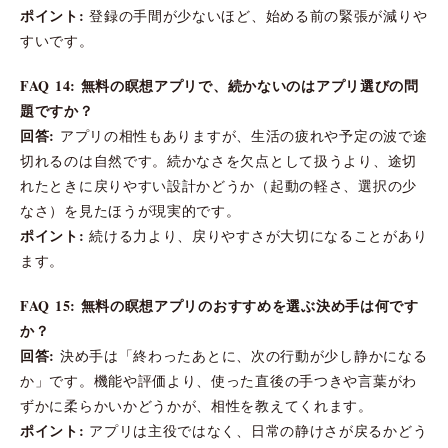
ポイント:
登録の手間が少ないほど、始める前の緊張が減りや
すいです。
FAQ 14: 無料の瞑想アプリで、続かないのはアプリ選びの問
題ですか？
回答:
アプリの相性もありますが、生活の疲れや予定の波で途
切れるのは自然です。続かなさを欠点として扱うより、途切
れたときに戻りやすい設計かどうか（起動の軽さ、選択の少
なさ）を見たほうが現実的です。
ポイント:
続ける力より、戻りやすさが大切になることがあり
ます。
FAQ 15: 無料の瞑想アプリのおすすめを選ぶ決め手は何です
か？
回答:
決め手は「終わったあとに、次の行動が少し静かになる
か」です。機能や評価より、使った直後の手つきや言葉がわ
ずかに柔らかいかどうかが、相性を教えてくれます。
ポイント:
アプリは主役ではなく、日常の静けさが戻るかどう