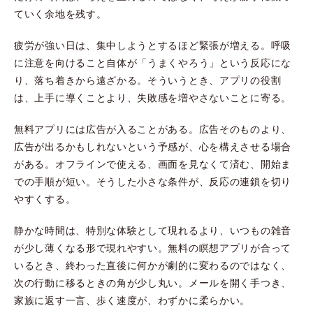
ていく余地を残す。
疲労が強い日は、集中しようとするほど緊張が増える。呼吸
に注意を向けること自体が「うまくやろう」という反応にな
り、落ち着きから遠ざかる。そういうとき、アプリの役割
は、上手に導くことより、失敗感を増やさないことに寄る。
無料アプリには広告が入ることがある。広告そのものより、
広告が出るかもしれないという予感が、心を構えさせる場合
がある。オフラインで使える、画面を見なくて済む、開始ま
での手順が短い。そうした小さな条件が、反応の連鎖を切り
やすくする。
静かな時間は、特別な体験として現れるより、いつもの雑音
が少し薄くなる形で現れやすい。無料の瞑想アプリが合って
いるとき、終わった直後に何かが劇的に変わるのではなく、
次の行動に移るときの角が少し丸い。メールを開く手つき、
家族に返す一言、歩く速度が、わずかに柔らかい。