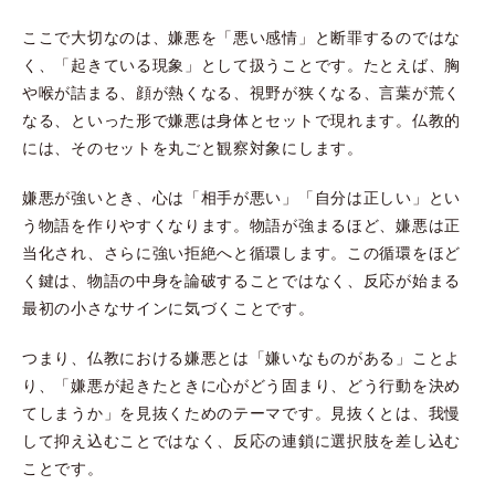
ここで大切なのは、嫌悪を「悪い感情」と断罪するのではな
く、「起きている現象」として扱うことです。たとえば、胸
や喉が詰まる、顔が熱くなる、視野が狭くなる、言葉が荒く
なる、といった形で嫌悪は身体とセットで現れます。仏教的
には、そのセットを丸ごと観察対象にします。
嫌悪が強いとき、心は「相手が悪い」「自分は正しい」とい
う物語を作りやすくなります。物語が強まるほど、嫌悪は正
当化され、さらに強い拒絶へと循環します。この循環をほど
く鍵は、物語の中身を論破することではなく、反応が始まる
最初の小さなサインに気づくことです。
つまり、仏教における嫌悪とは「嫌いなものがある」ことよ
り、「嫌悪が起きたときに心がどう固まり、どう行動を決め
てしまうか」を見抜くためのテーマです。見抜くとは、我慢
して抑え込むことではなく、反応の連鎖に選択肢を差し込む
ことです。