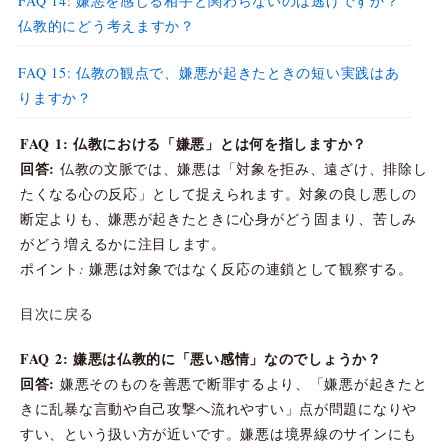
FAQ 14: 嫌悪を感じる相手と関わらないのは逃げですか？
仏教的にどう考えますか？
FAQ 15: 仏教の観点で、嫌悪が起きたときの短い実践はあ
りますか？
FAQ 1: 仏教における「嫌悪」とは何を指しますか？
回答:
仏教の文脈では、嫌悪は「対象を拒み、遠ざけ、排除し
たくなる心の反応」として捉えられます。対象の良し悪しの
断定よりも、嫌悪が起きたときに心身がどう固まり、苦しみ
がどう増えるかに注目します。
ポイント: 嫌悪は対象ではなく反応の連鎖として観察する。
目次に戻る
FAQ 2: 嫌悪は仏教的に「悪い感情」なのでしょうか？
回答:
嫌悪そのものを善悪で断罪するより、「嫌悪が起きたと
きに乱暴な言動や自己攻撃へ流れやすい」点が問題になりや
すい、という扱い方が近いです。嫌悪は境界線のサインにも