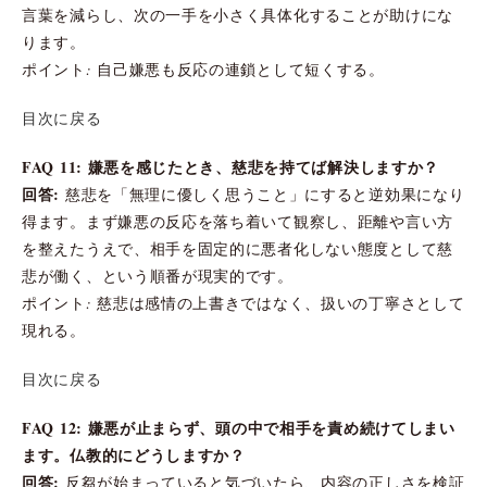
言葉を減らし、次の一手を小さく具体化することが助けにな
ります。
ポイント: 自己嫌悪も反応の連鎖として短くする。
目次に戻る
FAQ 11: 嫌悪を感じたとき、慈悲を持てば解決しますか？
回答:
慈悲を「無理に優しく思うこと」にすると逆効果になり
得ます。まず嫌悪の反応を落ち着いて観察し、距離や言い方
を整えたうえで、相手を固定的に悪者化しない態度として慈
悲が働く、という順番が現実的です。
ポイント: 慈悲は感情の上書きではなく、扱いの丁寧さとして
現れる。
目次に戻る
FAQ 12: 嫌悪が止まらず、頭の中で相手を責め続けてしまい
ます。仏教的にどうしますか？
回答:
反芻が始まっていると気づいたら、内容の正しさを検証