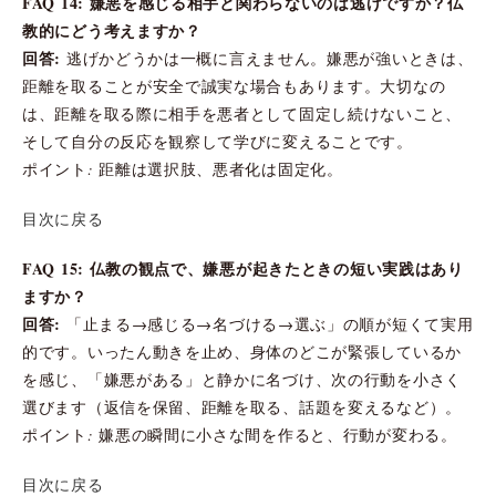
FAQ 14: 嫌悪を感じる相手と関わらないのは逃げですか？仏
教的にどう考えますか？
回答:
逃げかどうかは一概に言えません。嫌悪が強いときは、
距離を取ることが安全で誠実な場合もあります。大切なの
は、距離を取る際に相手を悪者として固定し続けないこと、
そして自分の反応を観察して学びに変えることです。
ポイント: 距離は選択肢、悪者化は固定化。
目次に戻る
FAQ 15: 仏教の観点で、嫌悪が起きたときの短い実践はあり
ますか？
回答:
「止まる→感じる→名づける→選ぶ」の順が短くて実用
的です。いったん動きを止め、身体のどこが緊張しているか
を感じ、「嫌悪がある」と静かに名づけ、次の行動を小さく
選びます（返信を保留、距離を取る、話題を変えるなど）。
ポイント: 嫌悪の瞬間に小さな間を作ると、行動が変わる。
目次に戻る