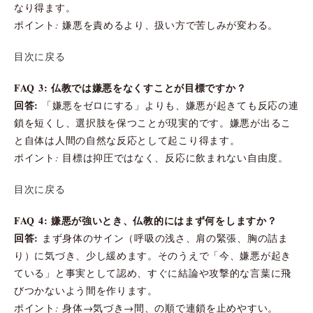
なり得ます。
ポイント: 嫌悪を責めるより、扱い方で苦しみが変わる。
目次に戻る
FAQ 3: 仏教では嫌悪をなくすことが目標ですか？
回答:
「嫌悪をゼロにする」よりも、嫌悪が起きても反応の連
鎖を短くし、選択肢を保つことが現実的です。嫌悪が出るこ
と自体は人間の自然な反応として起こり得ます。
ポイント: 目標は抑圧ではなく、反応に飲まれない自由度。
目次に戻る
FAQ 4: 嫌悪が強いとき、仏教的にはまず何をしますか？
回答:
まず身体のサイン（呼吸の浅さ、肩の緊張、胸の詰ま
り）に気づき、少し緩めます。そのうえで「今、嫌悪が起き
ている」と事実として認め、すぐに結論や攻撃的な言葉に飛
びつかないよう間を作ります。
ポイント: 身体→気づき→間、の順で連鎖を止めやすい。