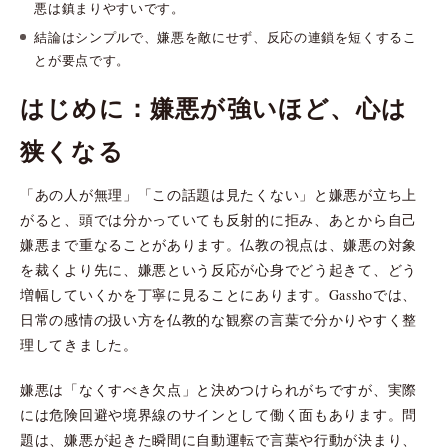
悪は鎮まりやすいです。
結論はシンプルで、嫌悪を敵にせず、反応の連鎖を短くするこ
とが要点です。
はじめに：嫌悪が強いほど、心は
狭くなる
「あの人が無理」「この話題は見たくない」と嫌悪が立ち上
がると、頭では分かっていても反射的に拒み、あとから自己
嫌悪まで重なることがあります。仏教の視点は、嫌悪の対象
を裁くより先に、嫌悪という反応が心身でどう起きて、どう
増幅していくかを丁寧に見ることにあります。Gasshoでは、
日常の感情の扱い方を仏教的な観察の言葉で分かりやすく整
理してきました。
嫌悪は「なくすべき欠点」と決めつけられがちですが、実際
には危険回避や境界線のサインとして働く面もあります。問
題は、嫌悪が起きた瞬間に自動運転で言葉や行動が決まり、