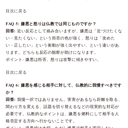
目次に戻る
FAQ 5: 嫌悪と怒りは仏教では同じものですか？
回答:
近い反応として絡み合いますが、嫌悪は「近づけたくな
い・見たくない」という拒否の色が強く、怒りは「攻めた
い・正したい」という衝動が強く出やすい、という違いがあ
ります。どちらも反応の観察が助けになります。
ポイント: 嫌悪は拒否、怒りは攻撃に傾きやすい。
目次に戻る
FAQ 6: 嫌悪を感じる相手に対して、仏教的に我慢すべきです
か？
回答:
我慢一択ではありません。実害があるなら距離を取る、
関わり方を変える、話題を切り替えるなどの現実的な対応が
必要です。仏教的なポイントは、嫌悪を燃料にして相手を人
格否定する方向へ行かないことです。
ポイント: 境界線は大切、ただし嫌悪で相手を固定しない。