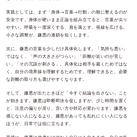
実践としては、まず「身体→言葉→行動」の順に整えるのが
安全です。身体が硬いまま正論を組み立てると、言葉が尖り
やすい。呼吸を一度深くする、肩を落とす、視線を広げる。
小さな調整が、嫌悪の連鎖を短くします。
次に、嫌悪の言葉を少しだけ具体化します。「気持ち悪い」
ではなく、「声の大きさがつらい」「距離が近いのが苦し
い」「その冗談が刺さる」。具体化は相手を裁くためではな
く、自分の境界線を理解するためです。理解できると、必要
な距離の取り方も選びやすくなります。
そして、嫌悪が出たときほど「今すぐ結論を出さない」こと
が効きます。嫌悪は即断即決を促しますが、少し時間を置く
と、注意の偏りが戻り、言い方や対応が変わります。嫌悪を
感じない人になるより、嫌悪があっても乱れにくい人になる
ほうが、日常では役に立ちます。