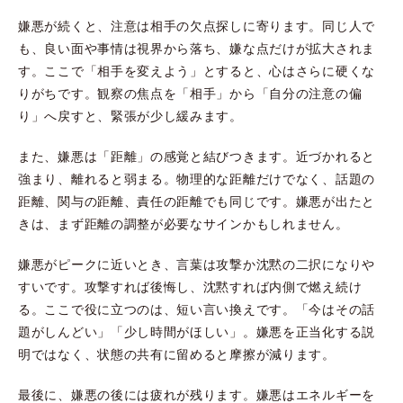
嫌悪が続くと、注意は相手の欠点探しに寄ります。同じ人で
も、良い面や事情は視界から落ち、嫌な点だけが拡大されま
す。ここで「相手を変えよう」とすると、心はさらに硬くな
りがちです。観察の焦点を「相手」から「自分の注意の偏
り」へ戻すと、緊張が少し緩みます。
また、嫌悪は「距離」の感覚と結びつきます。近づかれると
強まり、離れると弱まる。物理的な距離だけでなく、話題の
距離、関与の距離、責任の距離でも同じです。嫌悪が出たと
きは、まず距離の調整が必要なサインかもしれません。
嫌悪がピークに近いとき、言葉は攻撃か沈黙の二択になりや
すいです。攻撃すれば後悔し、沈黙すれば内側で燃え続け
る。ここで役に立つのは、短い言い換えです。「今はその話
題がしんどい」「少し時間がほしい」。嫌悪を正当化する説
明ではなく、状態の共有に留めると摩擦が減ります。
最後に、嫌悪の後には疲れが残ります。嫌悪はエネルギーを