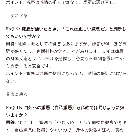
ポイント: 観察は感情の消去ではなく、反応の選び直し。
目次に戻る
FAQ 9: 嫌悪が湧いたとき、「これは正しい嫌悪だ」と判断し
てもいいですか？
回答:
危険回避としての嫌悪もありますが、嫌悪が強いほど視
野が狭くなり、判断材料が偏ることがあります。まずは嫌悪
の身体反応とラベル付けを把握し、必要なら時間を置いてか
ら判断すると安全です。
ポイント: 嫌悪は判断の材料になっても、結論の保証にはなら
ない。
目次に戻る
FAQ 10: 自分への嫌悪（自己嫌悪）も仏教では同じように扱
いますか？
回答:
はい、自己嫌悪も「拒む反応」として同様に観察できま
す。自己嫌悪は反芻しやすいので、身体の緊張を緩め、責め