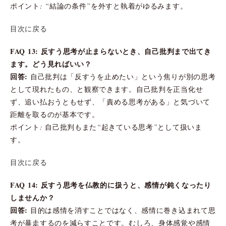
ポイント: “結論の条件”を外すと執着がゆるみます。
目次に戻る
FAQ 13: 反すう思考が止まらないとき、自己批判まで出てき
ます。どう見ればいい？
回答:
自己批判は「反すうを止めたい」という焦りが別の思考
として現れたもの、と観察できます。自己批判を正当化せ
ず、追い払おうともせず、「責める思考がある」と気づいて
距離を取るのが基本です。
ポイント: 自己批判もまた“起きている思考”として扱いま
す。
目次に戻る
FAQ 14: 反すう思考を仏教的に扱うと、感情が鈍くなったり
しませんか？
回答:
目的は感情を消すことではなく、感情に巻き込まれて思
考が暴走するのを減らすことです。むしろ、身体感覚や感情