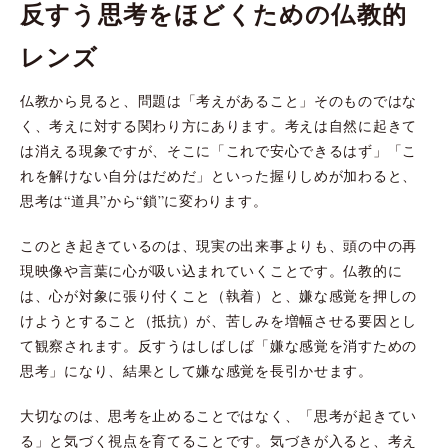
反すう思考をほどくための仏教的
レンズ
仏教から見ると、問題は「考えがあること」そのものではな
く、考えに対する関わり方にあります。考えは自然に起きて
は消える現象ですが、そこに「これで安心できるはず」「こ
れを解けない自分はだめだ」といった握りしめが加わると、
思考は“道具”から“鎖”に変わります。
このとき起きているのは、現実の出来事よりも、頭の中の再
現映像や言葉に心が吸い込まれていくことです。仏教的に
は、心が対象に張り付くこと（執着）と、嫌な感覚を押しの
けようとすること（抵抗）が、苦しみを増幅させる要因とし
て観察されます。反すうはしばしば「嫌な感覚を消すための
思考」になり、結果として嫌な感覚を長引かせます。
大切なのは、思考を止めることではなく、「思考が起きてい
る」と気づく視点を育てることです。気づきが入ると、考え