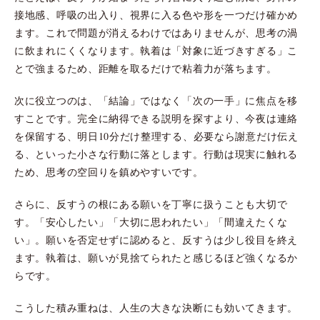
接地感、呼吸の出入り、視界に入る色や形を一つだけ確かめ
ます。これで問題が消えるわけではありませんが、思考の渦
に飲まれにくくなります。執着は「対象に近づきすぎる」こ
とで強まるため、距離を取るだけで粘着力が落ちます。
次に役立つのは、「結論」ではなく「次の一手」に焦点を移
すことです。完全に納得できる説明を探すより、今夜は連絡
を保留する、明日10分だけ整理する、必要なら謝意だけ伝え
る、といった小さな行動に落とします。行動は現実に触れる
ため、思考の空回りを鎮めやすいです。
さらに、反すうの根にある願いを丁寧に扱うことも大切で
す。「安心したい」「大切に思われたい」「間違えたくな
い」。願いを否定せずに認めると、反すうは少し役目を終え
ます。執着は、願いが見捨てられたと感じるほど強くなるか
らです。
こうした積み重ねは、人生の大きな決断にも効いてきます。