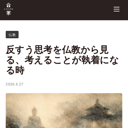
仏教
反すう思考を仏教から見
る、考えることが執着にな
る時
2026.6.27