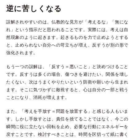
逆に苦しくなる
誤解されやすいのは、仏教的な見方が「考えるな」「無にな
れ」という指示だと思われることです。実際には、考えは自
然現象のように起きます。起きるものを力で止めようとする
と、止められない自分への苛立ちが増え、反すうが別の形で
強化されます。
もう一つの誤解は、「反すう＝悪いこと」と決めつけること
です。反すうは多くの場合、傷つきを避けたい、関係を壊し
たくない、次はうまくやりたいという防衛や願いから生まれ
ます。そこに気づかずに敵視すると、心は自分の一部と戦う
ことになり、消耗が増えます。
また、「考えを手放す＝問題を放置する」と感じる人もいま
す。しかし手放すとは、責任を捨てることではなく、今この
瞬間に役に立たない回転を止め、必要な行動にエネルギーを
戻すことです。検討すべきことは、時間を区切って紙に書く