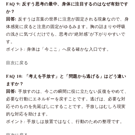
FAQ 9: 反すう思考の最中、身体に注目するのはなぜ有効です
か？
回答:
反すうは言葉の世界に注意が固定される現象なので、身
体感覚に戻ると注意の固定がゆるみます。胸の詰まりや呼吸
の浅さに気づくだけでも、思考の“絶対感”が下がりやすいで
す。
ポイント: 身体は「今ここ」へ戻る確かな入口です。
目次に戻る
FAQ 10: 「考えを手放す」と「問題から逃げる」はどう違い
ますか？
回答:
手放すのは、今この瞬間に役に立たない反復をやめて、
必要な行動にエネルギーを戻すことです。逃げは、必要な対
応そのものを先延ばしにすることです。手放しはむしろ現実
的な対応を助けます。
ポイント: 手放しは放置ではなく、行動のための整理です。
目次に戻る