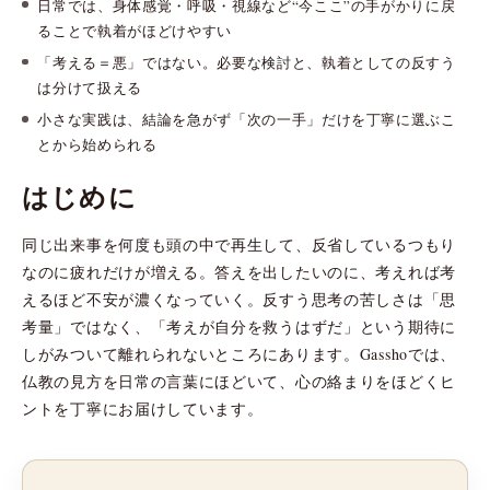
日常では、身体感覚・呼吸・視線など“今ここ”の手がかりに戻
ることで執着がほどけやすい
「考える＝悪」ではない。必要な検討と、執着としての反すう
は分けて扱える
小さな実践は、結論を急がず「次の一手」だけを丁寧に選ぶこ
とから始められる
はじめに
同じ出来事を何度も頭の中で再生して、反省しているつもり
なのに疲れだけが増える。答えを出したいのに、考えれば考
えるほど不安が濃くなっていく。反すう思考の苦しさは「思
考量」ではなく、「考えが自分を救うはずだ」という期待に
しがみついて離れられないところにあります。Gasshoでは、
仏教の見方を日常の言葉にほどいて、心の絡まりをほどくヒ
ントを丁寧にお届けしています。