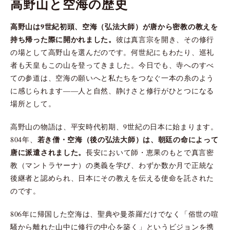
高野山と空海の歴史
高野山は9世紀初頭、空海（弘法大師）が唐から密教の教えを
持ち帰った際に開かれました。
彼は真言宗を開き、その修行
の場として高野山を選んだのです。何世紀にもわたり、巡礼
者も天皇もこの山を登ってきました。今日でも、寺へのすべ
ての参道は、空海の願いへと私たちをつなぐ一本の糸のよう
に感じられます――人と自然、静けさと修行がひとつになる
場所として。
高野山の物語は、平安時代初期、9世紀の日本に始まります。
若き僧・空海（後の弘法大師）は、朝廷の命によって
804年、
唐に派遣されました。
長安において師・恵果のもとで真言密
教（マントラヤーナ）の奥義を学び、わずか数か月で正統な
後継者と認められ、日本にその教えを伝える使命を託された
のです。
806年に帰国した空海は、聖典や曼荼羅だけでなく「俗世の喧
騒から離れた山中に修行の中心を築く」というビジョンを携