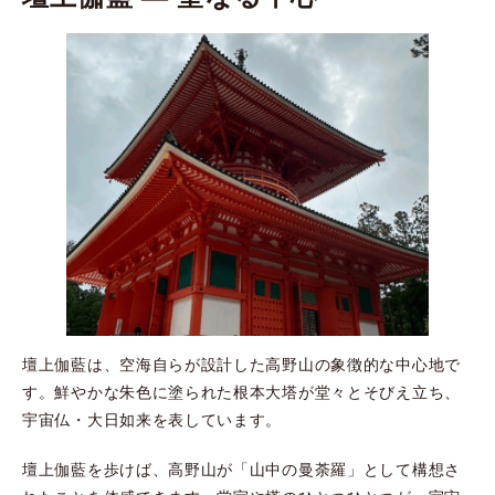
壇上伽藍は、空海自らが設計した高野山の象徴的な中心地で
す。鮮やかな朱色に塗られた根本大塔が堂々とそびえ立ち、
宇宙仏・大日如来を表しています。
壇上伽藍を歩けば、高野山が「山中の曼荼羅」として構想さ