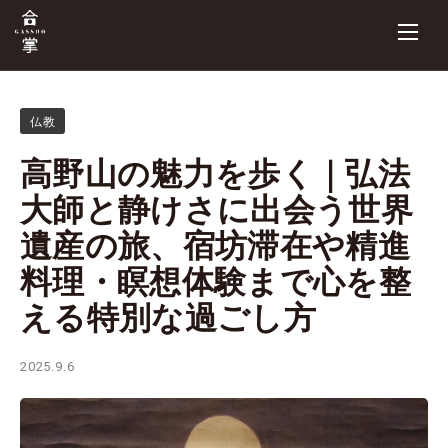
仏教
高野山の魅力を歩く｜弘法
大師と静けさに出会う世界
遺産の旅、宿坊滞在や精進
料理・瞑想体験まで心を整
える特別な過ごし方
2025.9.6