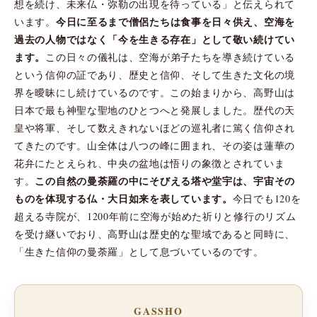
想を続け、未来仏・弥勒の出現を待っている」と伝えられて
今日に至るまで僧侶たちは食事を日々供え、空海を
います。
過去の人物ではなく「今を生きる存在」として敬い続けてい
ます。
この日々の儀礼は、空海が弟子たちを導き続けている
という信仰の証であり、歴史と信仰、そして生きた文化の境
界を曖昧にし続けているのです。この始まりから、高野山は
日本で最も神聖な聖地のひとつへと発展しました。歴代の天
皇や将軍、そして数えきれないほどの巡礼者に篤く信仰され
てきたのです。山全体は八つの峰に囲まれ、その姿は蓮華の
花弁にたとえられ、中央の盆地は悟りの象徴とされていま
この自然の曼荼羅の中にそびえる塔や堂宇は、宇宙その
す。
ものを体現する仏・大日如来を表しています。
今日でも120を
超える寺院が、1200年前に空海が始めた祈りと修行のリズム
を受け継いでおり、高野山は歴史的な聖域であると同時に、
「生きた信仰の曼荼羅」として息づいているのです。
GASSHO