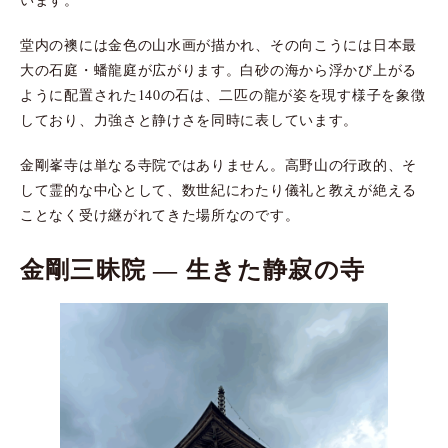
堂内の襖には金色の山水画が描かれ、その向こうには日本最
大の石庭・蟠龍庭が広がります。白砂の海から浮かび上がる
ように配置された140の石は、二匹の龍が姿を現す様子を象徴
しており、力強さと静けさを同時に表しています。
金剛峯寺は単なる寺院ではありません。高野山の行政的、そ
して霊的な中心として、数世紀にわたり儀礼と教えが絶える
ことなく受け継がれてきた場所なのです。
金剛三昧院 ― 生きた静寂の寺