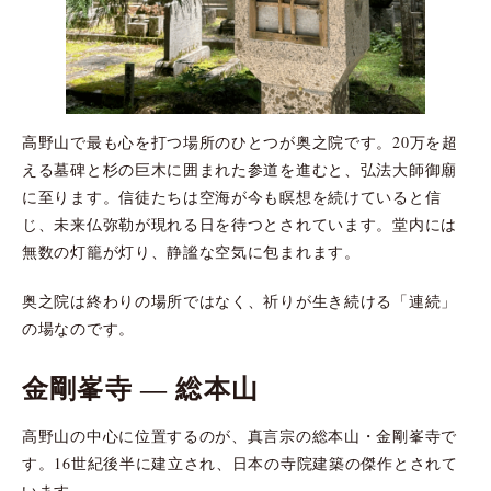
高野山で最も心を打つ場所のひとつが奥之院です。20万を超
える墓碑と杉の巨木に囲まれた参道を進むと、弘法大師御廟
に至ります。信徒たちは空海が今も瞑想を続けていると信
じ、未来仏弥勒が現れる日を待つとされています。堂内には
無数の灯籠が灯り、静謐な空気に包まれます。
奥之院は終わりの場所ではなく、祈りが生き続ける「連続」
の場なのです。
金剛峯寺 ― 総本山
高野山の中心に位置するのが、真言宗の総本山・金剛峯寺で
す。16世紀後半に建立され、日本の寺院建築の傑作とされて
います。