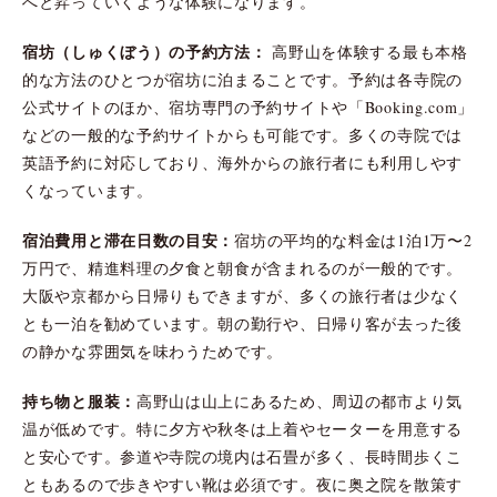
へと昇っていくような体験になります。
宿坊（しゅくぼう）の予約方法：
高野山を体験する最も本格
的な方法のひとつが宿坊に泊まることです。予約は各寺院の
公式サイトのほか、宿坊専門の予約サイトや「Booking.com」
などの一般的な予約サイトからも可能です。多くの寺院では
英語予約に対応しており、海外からの旅行者にも利用しやす
くなっています。
宿泊費用と滞在日数の目安：
宿坊の平均的な料金は1泊1万〜2
万円で、精進料理の夕食と朝食が含まれるのが一般的です。
大阪や京都から日帰りもできますが、多くの旅行者は少なく
とも一泊を勧めています。朝の勤行や、日帰り客が去った後
の静かな雰囲気を味わうためです。
持ち物と服装：
高野山は山上にあるため、周辺の都市より気
温が低めです。特に夕方や秋冬は上着やセーターを用意する
と安心です。参道や寺院の境内は石畳が多く、長時間歩くこ
ともあるので歩きやすい靴は必須です。夜に奥之院を散策す