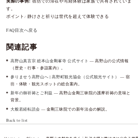
実際の事例:
宿坊での滞在や写経体験は家族で共有されていま
す。
ポイント: 静けさと祈りは世代を超えて体験できる
FAQ目次へ戻る
関連記事
高野山真言宗 総本山金剛峯寺 公式サイト
— 高野山の公式情報
（歴史・行事・参詣案内）。
参りませう高野山へ | 高野町観光協会（公式観光サイト）
— 宿
坊・体験・観光スポットの総合案内。
新年の御祈祷とご利益
— 高野山金剛三昧院の護摩祈祷の意味と
背景。
大般若経転読会
— 金剛三昧院での新年法会の解説。
Back to list