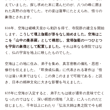
えていました。探し求めた末に選んだのが、八つの峰に囲ま
れた高野の台地でした。その姿は蓮華にたとえられ、悟りの
象徴とされます。
816年、空海は嵯峨天皇から勅許を得て、寺院群の建立を開始
こうして壇上伽藍が形をなし始めました。空海はこ
します。
こを「山中の曼荼羅」として構想し、堂塔伽藍の一つひとつ
を宇宙の象徴として配置しました。
それは単なる僧院ではな
く、仏の宇宙を地上に映したものでした。
空海はこの地に住み、弟子を集め、真言密教の儀礼・思想・
修行を伝えました。『即身成仏義』に代表される著作は「悟
りは遠い未来ではなく、この身このままで可能である」と説
き、日本の精神文化に大きな影響を与えました。
835年に空海が入定すると、弟子たちは彼が通常の意味で亡く
なったのではなく、深い瞑想の境地「入定」に入ったのだと
信じました。千年以上にわたり「弘法大師は奥之院で今も瞑