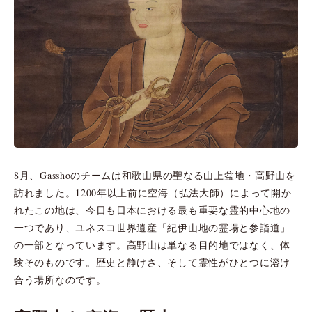
8月、Gasshoのチームは和歌山県の聖なる山上盆地・高野山を
訪れました。1200年以上前に空海（弘法大師）によって開か
れたこの地は、今日も日本における最も重要な霊的中心地の
一つであり、ユネスコ世界遺産「紀伊山地の霊場と参詣道」
の一部となっています。高野山は単なる目的地ではなく、体
験そのものです。歴史と静けさ、そして霊性がひとつに溶け
合う場所なのです。