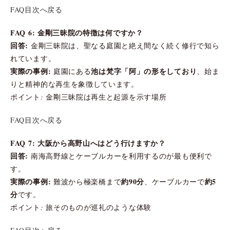
FAQ目次へ戻る
FAQ 6: 金剛三昧院の特徴は何ですか？
回答:
金剛三昧院は、聖なる庭園と絶え間なく続く修行で知ら
れています。
実際の事例:
池は梵字「阿」の形をしており
庭園にある
、始ま
りと精神的な再生を象徴しています。
ポイント: 金剛三昧院は再生と起源を示す場所
FAQ目次へ戻る
FAQ 7: 大阪から高野山へはどう行けますか？
回答:
南海高野線とケーブルカーを利用するのが最も便利で
す。
実際の事例:
約90分
約5
難波から極楽橋まで
、ケーブルカーで
分
です。
ポイント: 旅そのものが巡礼のような体験