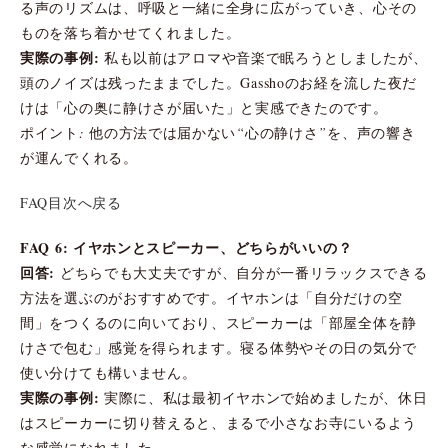
る声のリズムは、呼吸と一緒に全身に広がっていき、心その
ものを落ち着かせてくれました。
実際の事例:
私も以前はアロマや音楽で眠ろうとしましたが、
頭のノイズは残ったままでした。Gasshoのお経を流した夜だ
けは「心の奥に静けさが届いた」と実感できたのです。
ポイント: 他の方法では届かない“心の静けさ”を、声の響き
が運んでくれる。
FAQ目次へ戻る
FAQ 6: イヤホンとスピーカー、どちらがいいの？
回答:
どちらでも大丈夫ですが、自分が一番リラックスできる
方法を選ぶのがおすすめです。イヤホンは「自分だけの空
間」をつくるのに向いており、スピーカーは「部屋全体を静
けさで包む」感覚を得られます。寝る体勢やその日の気分で
使い分けても構いません。
実際の事例:
実際に、私は最初イヤホンで始めましたが、休日
はスピーカーに切り替えると、まるで小さなお寺にいるよう
な感覚になれました。