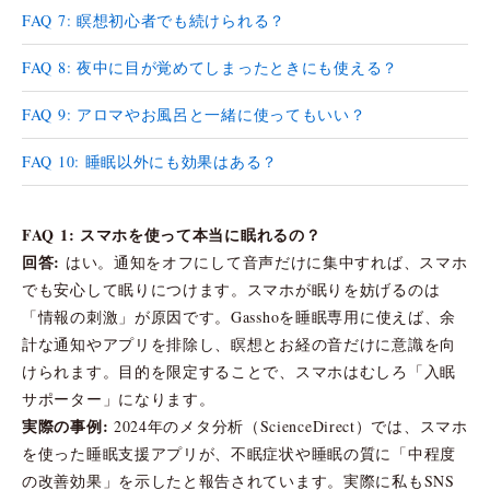
FAQ 7: 瞑想初心者でも続けられる？
FAQ 8: 夜中に目が覚めてしまったときにも使える？
FAQ 9: アロマやお風呂と一緒に使ってもいい？
FAQ 10: 睡眠以外にも効果はある？
FAQ 1: スマホを使って本当に眠れるの？
回答:
はい。通知をオフにして音声だけに集中すれば、スマホ
でも安心して眠りにつけます。スマホが眠りを妨げるのは
「情報の刺激」が原因です。Gasshoを睡眠専用に使えば、余
計な通知やアプリを排除し、瞑想とお経の音だけに意識を向
けられます。目的を限定することで、スマホはむしろ「入眠
サポーター」になります。
実際の事例:
2024年のメタ分析（ScienceDirect）では、スマホ
を使った睡眠支援アプリが、不眠症状や睡眠の質に「中程度
の改善効果」を示したと報告されています。実際に私もSNS