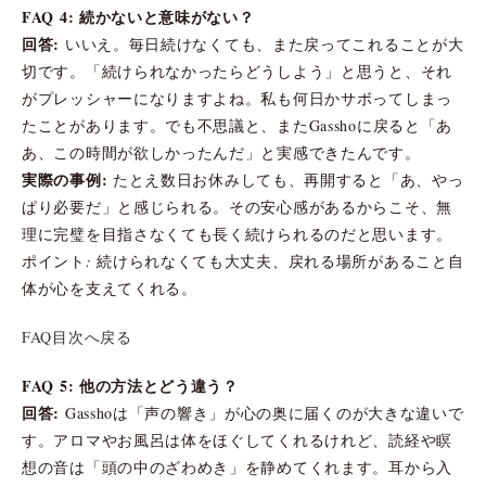
FAQ 4: 続かないと意味がない？
回答:
いいえ。毎日続けなくても、また戻ってこれることが大
切です。「続けられなかったらどうしよう」と思うと、それ
がプレッシャーになりますよね。私も何日かサボってしまっ
たことがあります。でも不思議と、またGasshoに戻ると「あ
あ、この時間が欲しかったんだ」と実感できたんです。
実際の事例:
たとえ数日お休みしても、再開すると「あ、やっ
ぱり必要だ」と感じられる。その安心感があるからこそ、無
理に完璧を目指さなくても長く続けられるのだと思います。
ポイント: 続けられなくても大丈夫、戻れる場所があること自
体が心を支えてくれる。
FAQ目次へ戻る
FAQ 5: 他の方法とどう違う？
回答:
Gasshoは「声の響き」が心の奥に届くのが大きな違いで
す。アロマやお風呂は体をほぐしてくれるけれど、読経や瞑
想の音は「頭の中のざわめき」を静めてくれます。耳から入