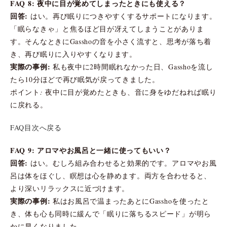
FAQ 8: 夜中に目が覚めてしまったときにも使える？
回答:
はい。再び眠りにつきやすくするサポートになります。
「眠らなきゃ」と焦るほど目が冴えてしまうことがありま
す。そんなときにGasshoの音を小さく流すと、思考が落ち着
き、再び眠りに入りやすくなります。
実際の事例:
私も夜中に2時間眠れなかった日、Gasshoを流し
たら10分ほどで再び眠気が戻ってきました。
ポイント: 夜中に目が覚めたときも、音に身をゆだねれば眠り
に戻れる。
FAQ目次へ戻る
FAQ 9: アロマやお風呂と一緒に使ってもいい？
回答:
はい。むしろ組み合わせると効果的です。アロマやお風
呂は体をほぐし、瞑想は心を静めます。両方を合わせると、
より深いリラックスに近づけます。
実際の事例:
私はお風呂で温まったあとにGasshoを使ったと
き、体も心も同時に緩んで「眠りに落ちるスピード」が明ら
かに早くなりました。