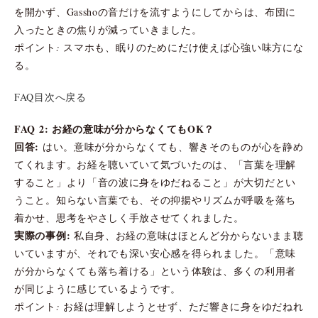
を開かず、Gasshoの音だけを流すようにしてからは、布団に
入ったときの焦りが減っていきました。
ポイント: スマホも、眠りのためにだけ使えば心強い味方にな
る。
FAQ目次へ戻る
FAQ 2: お経の意味が分からなくてもOK？
回答:
はい。意味が分からなくても、響きそのものが心を静め
てくれます。お経を聴いていて気づいたのは、「言葉を理解
すること」より「音の波に身をゆだねること」が大切だとい
うこと。知らない言葉でも、その抑揚やリズムが呼吸を落ち
着かせ、思考をやさしく手放させてくれました。
実際の事例:
私自身、お経の意味はほとんど分からないまま聴
いていますが、それでも深い安心感を得られました。「意味
が分からなくても落ち着ける」という体験は、多くの利用者
が同じように感じているようです。
ポイント: お経は理解しようとせず、ただ響きに身をゆだねれ