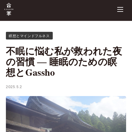
瞑想とマインドフルネス
不眠に悩む私が救われた夜
の習慣 ― 睡眠のための瞑
想とGassho
2025.5.2