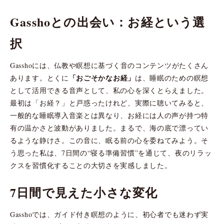
Gasshoとの出会い：お経という選
択
Gasshoには、仏教や瞑想に基づく音のコンテンツがたくさん
「おごそかなお経」
あります。とくに
は、睡眠のための瞑想
として活用できる音声として、私の心を深くとらえました。
最初は「お経？」と戸惑ったけれど、実際に聴いてみると、
一般的な睡眠導入音楽とは異なり、お経には人の声が持つ特
有の温かさと波動がありました。まるで、海の底で漂ってい
るような静けさ。この音に、眠る前の心を委ねてみよう。そ
う思った私は、7日間の“寝る準備習慣”を通じて、夜のリラッ
クスを習慣化することの大切さを実感しました。
7日間で見えた小さな変化
Gasshoでは、ガイド付き瞑想のように、初心者でも迷わず実