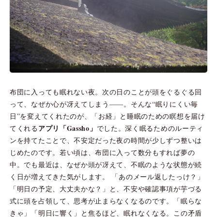
布団に入っても眠れない夜。次の日のことが頭をぐるぐる回
って、なぜか心が冴えてしまう——。そんな“眠りにくい毎
日”を変えてくれたのが、「お経」と睡眠のための瞑想を届け
アプリ「Gassho」
てくれる
でした。深く眠るためのルーティ
ンを持てたことで、不安定だった夜の時間が少しずつ整いは
じめたのです。若い頃は、布団に入って数分もすれば夢の
中。でも最近は、なぜか頭が冴えて、不眠のような状態が続
く日が増えてきた気がします。 「あのメール返したっけ？」
「明日の予定、大丈夫かな？」と、不安や確認事項が芋づる
式に頭を占領して、思考が止まらなくなるのです。「眠らな
きゃ」「明日に響く」と焦るほど、眠れなくなる。この矛盾