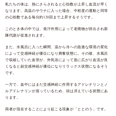
私たちの体は、熱にさらされると心拍数が上昇し血流が早く
なります。高温のサウナに入った場合、中程度の運動と同等
の心拍数である毎分約120回まで上昇するそうです。
このとき体の中では、発汗作用によって老廃物が排出され新
陳代謝が促進されます。
また、水風呂に入った瞬間、温から冷への急激な環境の変化
によって交感神経が優位になり興奮状態に。その後、水風呂
で収縮していた血管が、外気浴によって急に広がり血流が良
くなると副交感神経が優位になりリラックス状態になるそう
です。
一方で、血中にはまだ交感神経に作用するアドレナリンとノ
ルアドレナリンが巡っているため、頭は冴えている状態にあ
ります。
両者が混在することにより起こる現象が「ととのう」です。