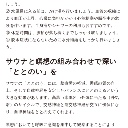
しょう。
② 水風呂に入る前は、かけ湯を行いましょう。血管の収縮に
より血圧が上昇、心臓に負担がかかり心筋梗塞や脳卒中の危
険を伴います。半身浴やシャワーの利用もおすすめです。
③ 休憩時間は、脈拍が落ち着くまでしっかり取りましょう。
④ 脱水症状にならないために水分補給をしっかり行いましょ
う。
サウナと瞑想の組み合わせで深い
「ととのい」を
サウナの「ととのう」には、脳疲労の軽減、睡眠の質の向
上、そして自律神経を安定したバランスにととのえるという
大きな効果があります。高温→水風呂→外気に当たる（外気
浴）のサイクルで、交感神経と副交感神経が交互に優位にな
り、自律神経をととのえてくれます。
瞑想においても呼吸に意識を集中して観察することにより、