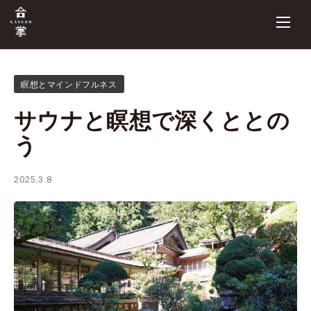
瞑想とマインドフルネス
サウナと瞑想で深くととの
う
2025.3.8